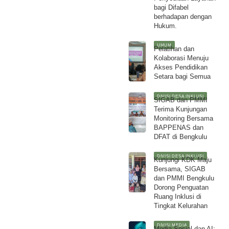
bagi Difabel
berhadapan dengan
Hukum.
UMUM
Pelatihan dan
Kolaborasi Menuju
Akses Pendidikan
Setara bagi Semua
DIVISI DESA INKLUSI
SIGAB dan PMMI
Terima Kunjungan
Monitoring Bersama
BAPPENAS dan
DFAT di Bengkulu
DIVISI DESA INKLUSI
Kunjungi KDK Maju
Bersama, SIGAB
dan PMMI Bengkulu
Dorong Penguatan
Ruang Inklusi di
Tingkat Kelurahan
DIVISI MEDIA
Media Sosial dan AI: