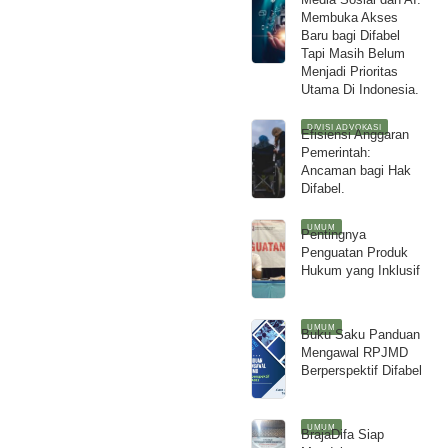
Membuka Akses
Baru bagi Difabel
Tapi Masih Belum
Menjadi Prioritas
Utama Di Indonesia.
DIVISI ADVOKASI
Efisiensi Anggaran
Pemerintah:
Ancaman bagi Hak
Difabel.
UMUM
Pentingnya
Penguatan Produk
Hukum yang Inklusif
UMUM
Buku Saku Panduan
Mengawal RPJMD
Berperspektif Difabel
UMUM
BrajaDifa Siap