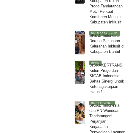
Kabupaten Kulon
Progo Tandatangani
MoU: Perkuat
Komitmen Menuju
Kabupaten Inklusif
DIVISI DESA INKLUSI
SIGAB Indonesia
Dorong Perluasan
Kalurahan Inklusif di
Kabupaten Bantul
UMUM
DISNAKERTRANS
Kulon Progo dan
SIGAB Indonesia
Bahas Sinergi untuk
Ketenagakerjaan
Inklusif
DIVISI ADVOKASI
SIGAB Indonesia
dan PN Wonosari
Tandatangani
Perjanjian
Kerjasama
Penyediaan Layanan