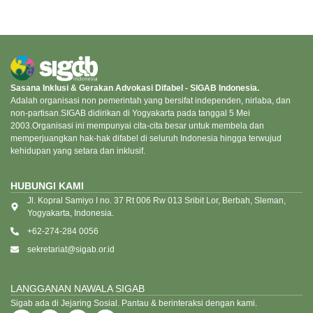
Sasana Inklusi & Gerakan Advokasi Difabel - SIGAB Indonesia.
Adalah organisasi non pemerintah yang bersifat independen, nirlaba, dan
non-partisan.SIGAB didirikan di Yogyakarta pada tanggal 5 Mei
2003.Organisasi ini mempunyai cita-cita besar untuk membela dan
memperjuangkan hak-hak difabel di seluruh Indonesia hingga terwujud
kehidupan yang setara dan inklusif.
HUBUNGI KAMI
Jl. Kopral Samiyo I no. 37 Rt 006 Rw 013 Sribit Lor, Berbah, Sleman,
Yogyakarta, Indonesia.
+62-274-284 0056
sekretariat@sigab.or.id
LANGGANAN NAWALA SIGAB
Sigab ada di Jejaring Sosial. Pantau & berinteraksi dengan kami.