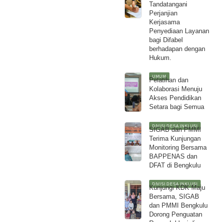
Tandatangani
Perjanjian
Kerjasama
Penyediaan Layanan
bagi Difabel
berhadapan dengan
Hukum.
UMUM
Pelatihan dan
Kolaborasi Menuju
Akses Pendidikan
Setara bagi Semua
DIVISI DESA INKLUSI
SIGAB dan PMMI
Terima Kunjungan
Monitoring Bersama
BAPPENAS dan
DFAT di Bengkulu
DIVISI DESA INKLUSI
Kunjungi KDK Maju
Bersama, SIGAB
dan PMMI Bengkulu
Dorong Penguatan