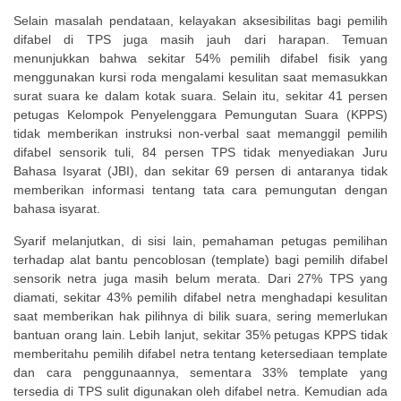
Selain masalah pendataan, kelayakan aksesibilitas bagi pemilih
difabel di TPS juga masih jauh dari harapan. Temuan
menunjukkan bahwa sekitar 54% pemilih difabel fisik yang
menggunakan kursi roda mengalami kesulitan saat memasukkan
surat suara ke dalam kotak suara. Selain itu, sekitar 41 persen
petugas Kelompok Penyelenggara Pemungutan Suara (KPPS)
tidak memberikan instruksi non-verbal saat memanggil pemilih
difabel sensorik tuli, 84 persen TPS tidak menyediakan Juru
Bahasa Isyarat (JBI), dan sekitar 69 persen di antaranya tidak
memberikan informasi tentang tata cara pemungutan dengan
bahasa isyarat.
Syarif melanjutkan, di sisi lain, pemahaman petugas pemilihan
terhadap alat bantu pencoblosan (template) bagi pemilih difabel
sensorik netra juga masih belum merata. Dari 27% TPS yang
diamati, sekitar 43% pemilih difabel netra menghadapi kesulitan
saat memberikan hak pilihnya di bilik suara, sering memerlukan
bantuan orang lain. Lebih lanjut, sekitar 35% petugas KPPS tidak
memberitahu pemilih difabel netra tentang ketersediaan template
dan cara penggunaannya, sementara 33% template yang
tersedia di TPS sulit digunakan oleh difabel netra. Kemudian ada