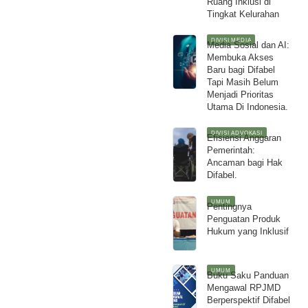
Ruang Inklusi di
Tingkat Kelurahan
DIVISI MEDIA
Media Sosial dan AI:
Membuka Akses
Baru bagi Difabel
Tapi Masih Belum
Menjadi Prioritas
Utama Di Indonesia.
DIVISI ADVOKASI
Efisiensi Anggaran
Pemerintah:
Ancaman bagi Hak
Difabel.
UMUM
Pentingnya
Penguatan Produk
Hukum yang Inklusif
UMUM
Buku Saku Panduan
Mengawal RPJMD
Berperspektif Difabel