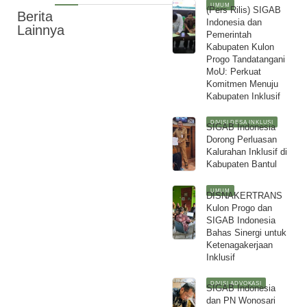
UMUM
(Pers Rilis) SIGAB
Berita
Indonesia dan
Lainnya
Pemerintah
Kabupaten Kulon
Progo Tandatangani
MoU: Perkuat
Komitmen Menuju
Kabupaten Inklusif
DIVISI DESA INKLUSI
SIGAB Indonesia
Dorong Perluasan
Kalurahan Inklusif di
Kabupaten Bantul
UMUM
DISNAKERTRANS
Kulon Progo dan
SIGAB Indonesia
Bahas Sinergi untuk
Ketenagakerjaan
Inklusif
DIVISI ADVOKASI
SIGAB Indonesia
dan PN Wonosari