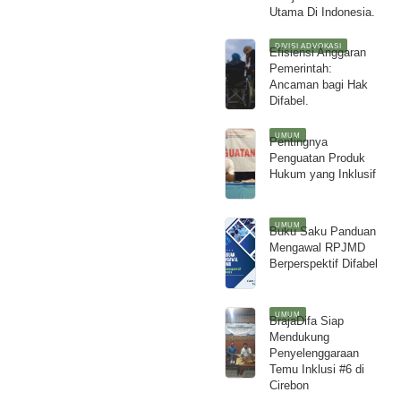
Utama Di Indonesia.
DIVISI ADVOKASI
Efisiensi Anggaran
Pemerintah:
Ancaman bagi Hak
Difabel.
UMUM
Pentingnya
Penguatan Produk
Hukum yang Inklusif
UMUM
Buku Saku Panduan
Mengawal RPJMD
Berperspektif Difabel
UMUM
BrajaDifa Siap
Mendukung
Penyelenggaraan
Temu Inklusi #6 di
Cirebon