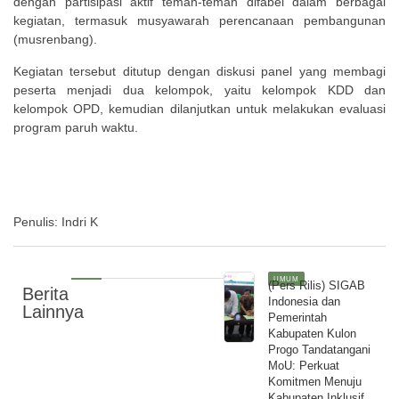
dengan partisipasi aktif teman-teman difabel dalam berbagai
kegiatan, termasuk musyawarah perencanaan pembangunan
(musrenbang).
Kegiatan tersebut ditutup dengan diskusi panel yang membagi
peserta menjadi dua kelompok, yaitu kelompok KDD dan
kelompok OPD, kemudian dilanjutkan untuk melakukan evaluasi
program paruh waktu.
Penulis: Indri K
UMUM
(Pers Rilis) SIGAB
Berita
Indonesia dan
Lainnya
Pemerintah
Kabupaten Kulon
Progo Tandatangani
MoU: Perkuat
Komitmen Menuju
Kabupaten Inklusif