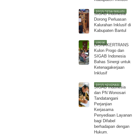
DIVISI DESA INKLUSI
SIGAB Indonesia
Dorong Perluasan
Kalurahan Inklusif di
Kabupaten Bantul
UMUM
DISNAKERTRANS
Kulon Progo dan
SIGAB Indonesia
Bahas Sinergi untuk
Ketenagakerjaan
Inklusif
DIVISI ADVOKASI
SIGAB Indonesia
dan PN Wonosari
Tandatangani
Perjanjian
Kerjasama
Penyediaan Layanan
bagi Difabel
berhadapan dengan
Hukum.