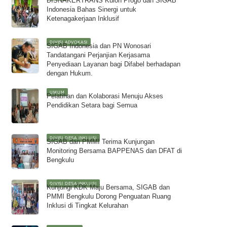
DISNAKERTRANS Kulon Progo dan SIGAB
Indonesia Bahas Sinergi untuk
Ketenagakerjaan Inklusif
DIVISI ADVOKASI
SIGAB Indonesia dan PN Wonosari
Tandatangani Perjanjian Kerjasama
Penyediaan Layanan bagi Difabel berhadapan
dengan Hukum.
UMUM
Pelatihan dan Kolaborasi Menuju Akses
Pendidikan Setara bagi Semua
DIVISI DESA INKLUSI
SIGAB dan PMMI Terima Kunjungan
Monitoring Bersama BAPPENAS dan DFAT di
Bengkulu
DIVISI DESA INKLUSI
Kunjungi KDK Maju Bersama, SIGAB dan
PMMI Bengkulu Dorong Penguatan Ruang
Inklusi di Tingkat Kelurahan