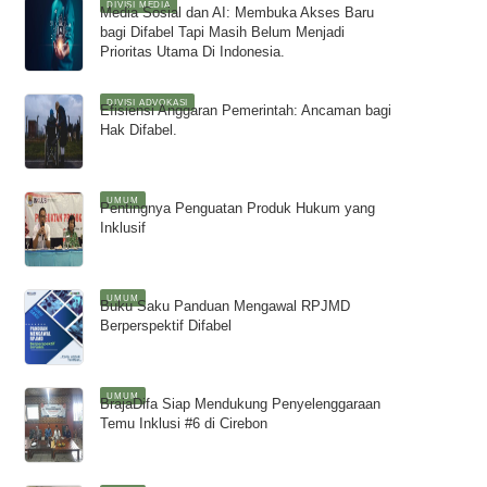
DIVISI MEDIA
Media Sosial dan AI: Membuka Akses Baru
bagi Difabel Tapi Masih Belum Menjadi
Prioritas Utama Di Indonesia.
DIVISI ADVOKASI
Efisiensi Anggaran Pemerintah: Ancaman bagi
Hak Difabel.
UMUM
Pentingnya Penguatan Produk Hukum yang
Inklusif
UMUM
Buku Saku Panduan Mengawal RPJMD
Berperspektif Difabel
UMUM
BrajaDifa Siap Mendukung Penyelenggaraan
Temu Inklusi #6 di Cirebon