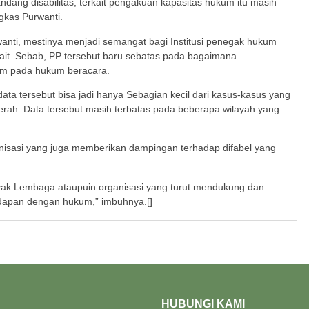
ndang disabilitas, terkait pengakuan kapasitas hukum itu masih
gkas Purwanti.
anti, mestinya menjadi semangat bagi Institusi penegak hukum
ait. Sebab, PP tersebut baru sebatas pada bagaimana
um pada hukum beracara.
ata tersebut bisa jadi hanya Sebagian kecil dari kasus-kasus yang
aerah. Data tersebut masih terbatas pada beberapa wilayah yang
nisasi yang juga memberikan dampingan terhadap difabel yang
nyak Lembaga ataupuin organisasi yang turut mendukung dan
dapan dengan hukum,” imbuhnya.[]
HUBUNGI KAMI