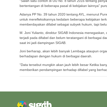
“Salah satu contoh di UU No. 8 tahun 2016 tentang penya
bertentangan di beberapa pasal di kebijakan lainnya” pun
Adanya PP No. 39 tahun 2020 tentang AYL, menurut Purw
untuk merefleksikannya kedalam beberapa kebijakan terk
memberdayakan difabel sebagai subyek hukum, tapi bel
M. Joni Yulianto, direktur SIGAB Indonesia menegaskan, d
terjadi pada difabel dan belum teratangani di berbagai d
saat ini jadi dampingan SIGAB.
Joni berharap, akan lebih banyak Lembaga ataupun orga
berhadapan dengan hukum di berbagai daerah.
“Data tersebut mungkin akan jauh lebih besar Ketika ba
memberikan pendampingan terhadap difabel yang berha